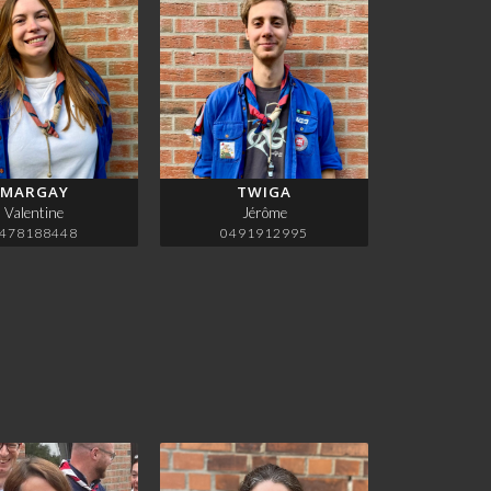
MARGAY
TWIGA
Valentine
Jérôme
478188448
0491912995