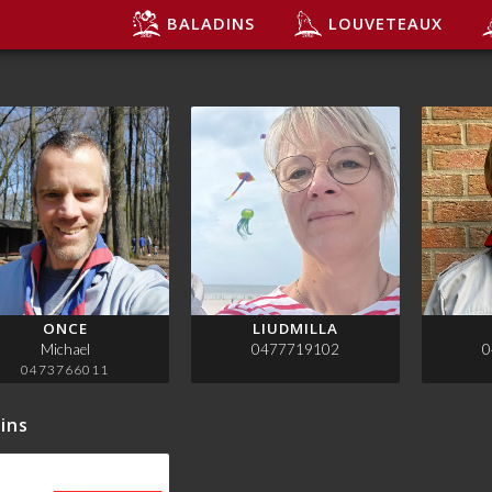
BALADINS
LOUVETEAUX
é
ONCE
LIUDMILLA
Michael
0477719102
0
0473766011
ins