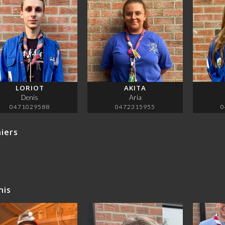
LORIOT
AKITA
Denis
Aria
0471029588
0472315955
0
iers
nis