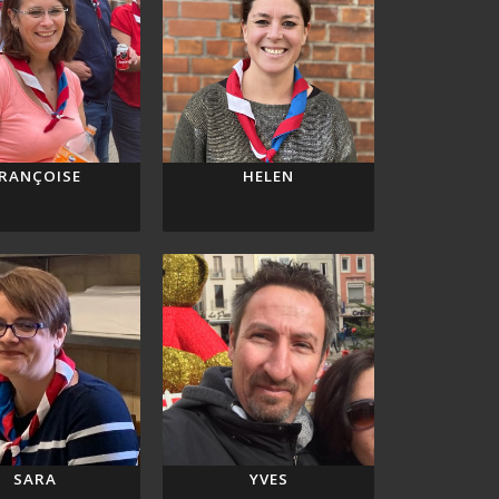
RANÇOISE
HELEN
SARA
YVES