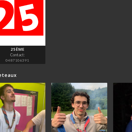
25ÈME
Contact:
0487106391
eteaux