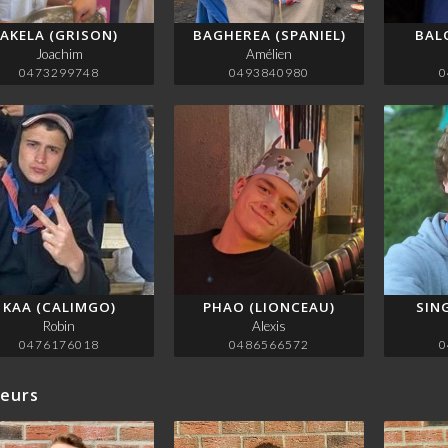
AKELA (GRISON)
BAGHEREA (SPANIEL)
BAL
Joachim
Amélien
0473299748
0493840980
0
KAA (CALIMGO)
PHAO (LIONCEAU)
SIN
Robin
Alexis
0476176018
0486566572
0
reurs