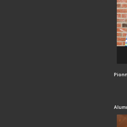
Pionn
Alum