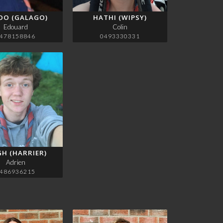
OO (GALAGO)
HATHI (WIPSY)
Edouard
Colin
478158846
0493330331
GH (HARRIER)
Adrien
486936215