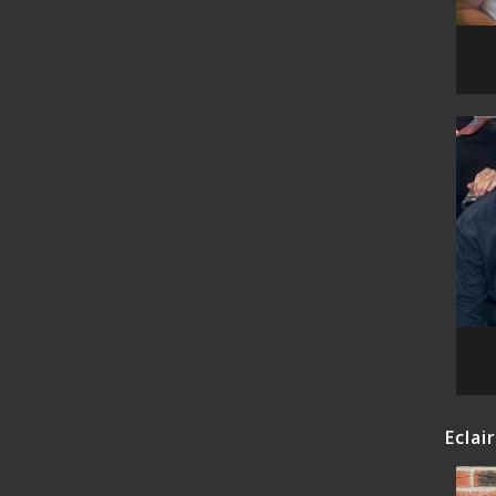
Eclai