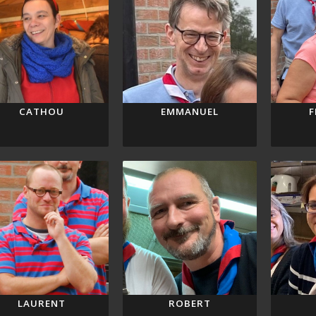
CATHOU
EMMANUEL
F
LAURENT
ROBERT